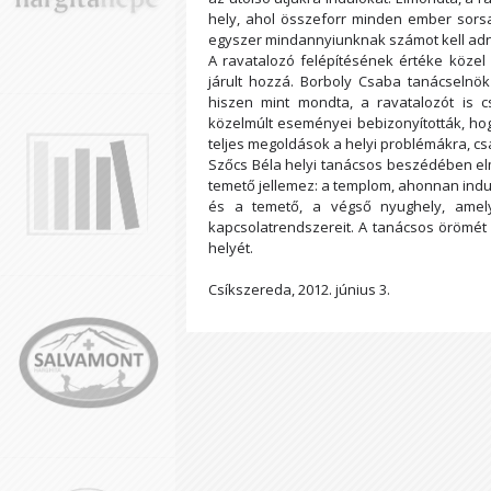
hely, ahol összeforr minden ember sorsa
egyszer mindannyiunknak számot kell adn
A ravatalozó felépítésének értéke közel 
járult hozzá. Borboly Csaba tanácselnök 
hiszen mint mondta, a ravatalozót is cs
közelmúlt eseményei bebizonyították, h
teljes megoldások a helyi problémákra, c
Szőcs Béla helyi tanácsos beszédében el
temető jellemez: a templom, ahonnan indul 
és a temető, a végső nyughely, amely
kapcsolatrendszereit. A tanácsos örömét 
helyét.
Csíkszereda, 2012. június 3.