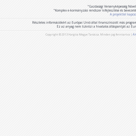
"Gazdasági Versenyképesség Növel
"Komplex e-kormányzási rendszer kifejlesztése és bevezet
A projekttel kapcs
Részletes információkért az Európai Unió által finanszírozott más program
Ez az anyag nem tükrözi a hivatalos álláspontját az E
Copyright © 2013 Hargita Megye Tanácsa. Minden jog fenntartva |
Ál