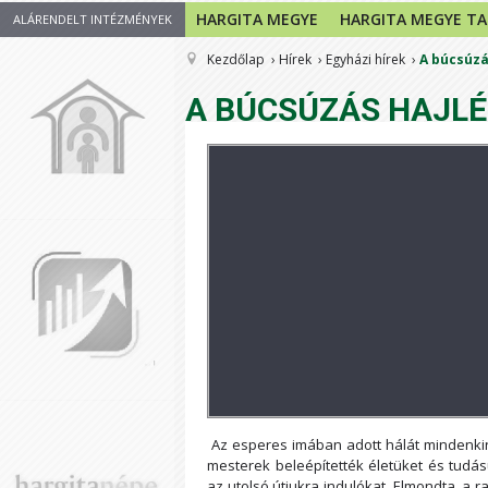
HARGITA MEGYE
HARGITA MEGYE T
ALÁRENDELT INTÉZMÉNYEK
Kezdőlap
Hírek
Egyházi hírek
A búcsúzá
A BÚCSÚZÁS HAJL
Az esperes imában adott hálát mindenkin
mesterek beleépítették életüket és tudá
az utolsó útjukra indulókat. Elmondta, a r