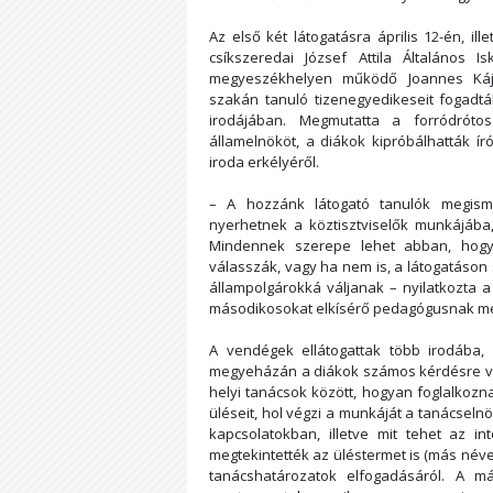
Az első két látogatásra április 12-én, i
csíkszeredai József Attila Általános 
megyeszékhelyen működő Joannes Kájon
szakán tanuló tizenegyedikeseit fogadtá
irodájában. Megmutatta a forródrótos 
államelnököt, a diákok kipróbálhatták ír
iroda erkélyéről.
– A hozzánk látogató tanulók megisme
nyerhetnek a köztisztviselők munkájába
Mindennek szerepe lehet abban, hogy 
válasszák, vagy ha nem is, a látogatáson
állampolgárokká váljanak – nyilatkozta
másodikosokat elkísérő pedagógusnak megy
A vendégek ellátogattak több irodába, 
megyeházán a diákok számos kérdésre vál
helyi tanácsok között, hogyan foglalkozn
üléseit, hol végzi a munkáját a tanácseln
kapcsolatokban, illetve mit tehet az i
megtekintették az üléstermet is (más néve
tanácshatározatok elfogadásáról. A má