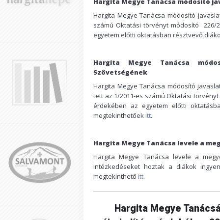
Hargita Megye Tanácsa módosító jav
Hargita Megye Tanácsa módosító javaslat
számú Oktatási törvényt módosító 226/
egyetem előtti oktatásban résztvevő diák
Hargita Megye Tanácsa módos
Szövetségének
Hargita Megye Tanácsa módosító javasla
tett az 1/2011-es számú Oktatási törvén
érdekében az egyetem előtti oktatásb
megtekinthetőek
itt
.
Hargita Megye Tanácsa levele a me
Hargita Megye Tanácsa levele a megye
intézkedéseket hoztak a diákok ingyen
megtekinthető
itt
.
Hargita Megye Tanácsán