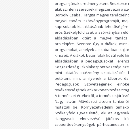
programjának eredményeként Beszterce me
akik szintén szeretnék megszervezni a sz
Borboly Csaba, Hargita megyei tanácselnö
megyei tanács szórványprogramját, majd
kapcsolatok kialakításának lehetőségére 
erős Székelyföld csak a szórványban él
előadásában kitért a megyei tanács 
projektjére. Szerinte úgy a diákok, mi
programokat, amelyek a szabadban zajlan
kincseit. A diákok betonfalak közül való 
előadásában a pedagógusokat Ferencz 
Közgazdasági Iskolaközpont vezetője szer
mint oktatási intézmény szocializációs
betölteni, mint amilyenek a táborok és
Pedagógusok Szövetségének elnök
tevékenységének etikai vonatkozásait tagl
A természet értékeiről, a természetjárásró
Nagy István Művészeti Líceum tanítónői
mutatták be. Környezetvédelmi témakö
Székelyföld Egyesülettől, aki az egyesüle
Hangyasuli elnevezésű játékos körn
csoporttevékenységek párhuzamosan zaj