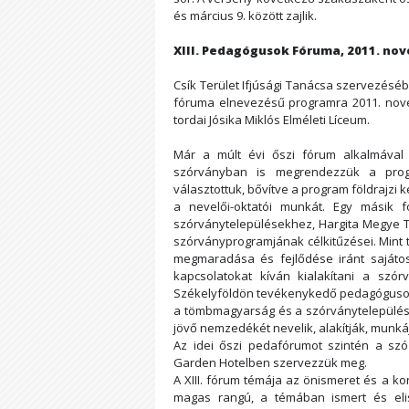
és március 9. között zajlik.
XIII. Pedagógusok Fóruma, 2011. no
Csík Terület Ifjúsági Tanácsa szervezéséb
fóruma elnevezésű programra 2011. nove
tordai Jósika Miklós Elméleti Líceum.
Már a múlt évi őszi fórum alkalmával
szórványban is megrendezzük a progr
választottuk, bővítve a program földrajzi k
a nevelői-oktatói munkát. Egy másik 
szórványtelepülésekhez, Hargita Megye T
szórványprogramjának célkitűzései. Mint
megmaradása és fejlődése iránt sajátos
kapcsolatokat kíván kialakítani a sz
Székelyföldön tevékenykedő pedagógusok é
a tömbmagyarság és a szórványtelepülések
jövő nemzedékét nevelik, alakítják, munká
Az idei őszi pedafórumot szintén a s
Garden Hotelben szervezzük meg.
A XIII. fórum témája az önismeret és a k
magas rangú, a témában ismert és elis