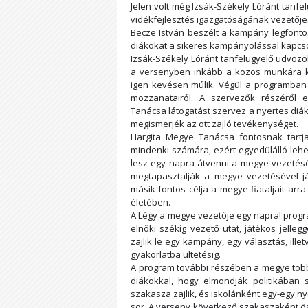
Jelen volt még Izsák-Székely Lóránt tanf
vidékfejlesztés igazgatóságának vezetője
Becze István beszélt a kampány legfontos
diákokat a sikeres kampányolással kapcs
Izsák-Székely Lóránt tanfelügyelő üdvözöl
a versenyben inkább a közös munkára k
igen kevésen múlik. Végül a programban r
mozzanatairól. A szervezők részéről 
Tanácsa látogatást szervez a nyertes diá
megismerjék az ott zajló tevékenységet.
Hargita Megye Tanácsa fontosnak tartja
mindenki számára, ezért egyedülálló lehe
lesz egy napra átvenni a megye vezetését
megtapasztalják a megye vezetésével já
másik fontos célja a megye fiataljait ar
életében.
A Légy a megye vezetője egy napra! progr
elnöki székig vezető utat, játékos jelle
zajlik le egy kampány, egy választás, ill
gyakorlatba ültetésig.
A program további részében a megye több
diákokkal, hogy elmondják politikában sz
szakasza zajlik, és iskolánként egy-egy nye
sor. A verseny következő szakaszaként ös