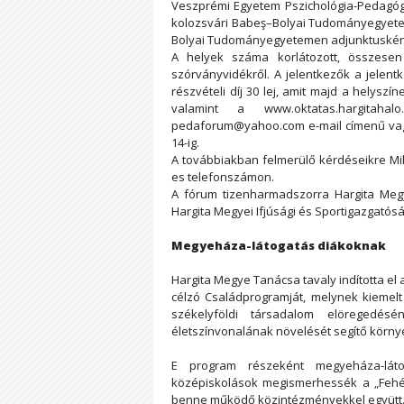
Veszprémi Egyetem Pszichológia-Pedagógia
kolozsvári Babeş–Bolyai Tudományegyetem
Bolyai Tudományegyetemen adjunktusként 
A helyek száma korlátozott, összesen
szórványvidékről. A jelentkezők a jelen
részvételi díj 30 lej, amit majd a helyszíne
valamint a www.oktatas.hargitaha
pedaforum@yahoo.com
e-mail címenű va
14-ig.
A továbbiakban felmerülő kérdéseikre Mi
es telefonszámon.
A fórum tizenharmadszorra Hargita Megy
Hargita Megyei Ifjúsági és Sportigazgatósá
Megyeháza-látogatás diákoknak
Hargita Megye Tanácsa tavaly indította e
célzó Családprogramját, melynek kiemel
székelyföldi társadalom elöregedés
életszínvonalának növelését segítő környe
E program részeként megyeháza-lát
középiskolások megismerhessék a „Fehér
benne működő közintézményekkel együtt