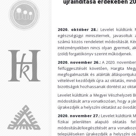
újraindítása érdekében 20
2020. október 28.:
Levelet küldtünk 
egészségügyi miniszternek, javasoltuk a
számú közös rendeletet módosítását. Kér
intézményekben nincs olyan gyermek, aki
(zöld) forgatókönyv szerint működjenek.
2020. november 26.:
A 2020. november 
felfüggesztését követően, Hargita Me
megfogalmazták és aláírták álláspontjuk
vételével kezdődjék újra az oktatás, minde
bizottságok hozhassanak döntést az okt
Levelet küldtünk a Megyei Vészhelyzeti 
módosítását arra vonatkozóan, hogy a jár
újrakezdjék a helyszíni oktatást az óvodátó
2020. november 27.:
Levelet küldtünk M
fizikai jelenléten alapuló oktatás f
módosítását/kiegészítését arra vonatkozó
településeken újrakezdjék a helyszíni ok