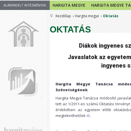
HARGITA MEGYE
HARGITA MEGYE T
ALÁRENDELT INTÉZMÉNYEK
Kezdőlap
Hargita megye
Oktatás
OKTATÁS
Diákok ingyenes sz
Javaslatok az egyetem 
ingyenes s
Hargita Megye Tanácsa módos
Szövetségének
Hargita Megye Tanácsa módosító javasla
tett az 1/2011-es számú Oktatási törvén
érdekében az egyetem előtti oktatásb
megtekinthetőek
itt
.