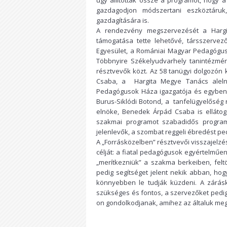
úgy állították össze a programot, hogy
gazdagodjon módszertani eszköztáruk
gazdagítására is.
A rendezvény megszervezését a Harg
támogatása tette lehetővé, társszervez
Egyesület, a Romániai Magyar Pedagógus
Többnyire Székelyudvarhely tanintézmén
résztvevők közt. Az 58 tanügyi dolgozón
Csaba, a Hargita Megye Tanács alelnö
Pedagógusok Háza igazgatója és egyben
Burus-Siklódi Botond, a tanfelügyelőség 
elnöke, Benedek Árpád Csaba is ellátog
szakmai programot szabadidős program 
jelenlevők, a szombat reggeli ébredést pe
A „Forrásközelben” résztvevői visszajelzé
célját: a fiatal pedagógusok egyértelműen
„merítkezniük” a szakma berkeiben, feltöl
pedig segítséget jelent nekik abban, h
könnyebben le tudják küzdeni. A zárásk
szükséges és fontos, a szervezőket pedig 
on gondolkodjanak, amihez az általuk meg