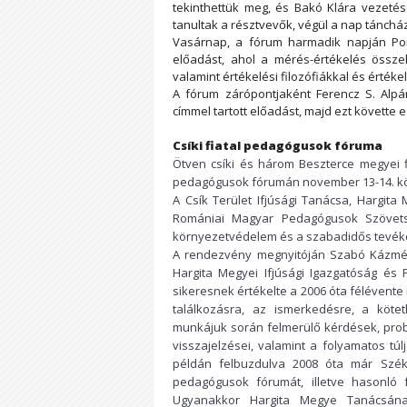
tekinthettük meg, és Bakó Klára vezetés
tanultak a résztvevők, végül a nap táncház
Vasárnap, a fórum harmadik napján Por
előadást, ahol a mérés-értékelés össze
valamint értékelési filozófiákkal és érté
A fórum zárópontjaként Ferencz S. Alpá
címmel tartott előadást, majd ezt követte
Csíki fiatal pedagógusok fóruma
Ötven csíki és három Beszterce megyei fi
pedagógusok fórumán november 13-14. kö
A Csík Terület Ifjúsági Tanácsa, Hargita
Romániai Magyar Pedagógusok Szövetsé
környezetvédelem és a szabadidős tevék
A rendezvény megnyitóján Szabó Kázmér,
Hargita Megyei Ifjúsági Igazgatóság és F
sikeresnek értékelte a 2006 óta félévent
találkozásra, az ismerkedésre, a kötet
munkájuk során felmerülő kérdések, probl
visszajelzései, valamint a folyamatos túlj
példán felbuzdulva 2008 óta már Széke
pedagógusok fórumát, illetve hasonló
Ugyanakkor Hargita Megye Tanácsána