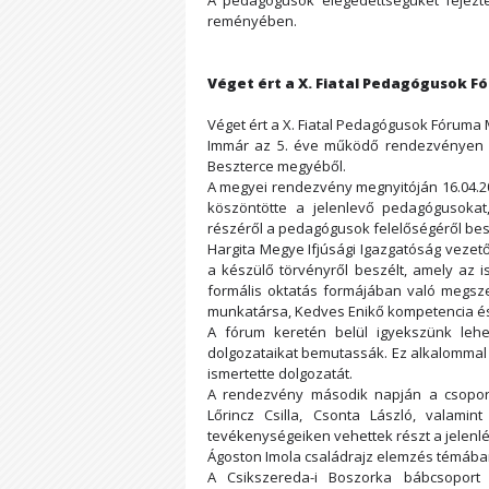
A pedagógusok elégedettségüket fejezték
reményében.
Véget ért a X. Fiatal Pedagógusok 
Véget ért a X. Fiatal Pedagógusok Fóruma
Immár az 5. éve működő rendezvényen e
Beszterce megyéből.
A megyei rendezvény megnyitóján 16.04.20
köszöntötte a jelenlevő pedagógusoka
részéről a pedagógusok felelőségéről bes
Hargita Megye Ifjúsági Igazgatóság vezet
a készülő törvényről beszélt, amely az i
formális oktatás formájában való megsz
munkatársa, Kedves Enikő kompetencia és 
A fórum keretén belül igyekszünk lehet
dolgozataikat bemutassák. Ez alkalommal 
ismertette dolgozatát.
A rendezvény második napján a csoport
Lőrincz Csilla, Csonta László, valam
tevékenységeiken vehettek részt a jelenl
Ágoston Imola családrajz elemzés témában
A Csikszereda-i Boszorka bábcsoport