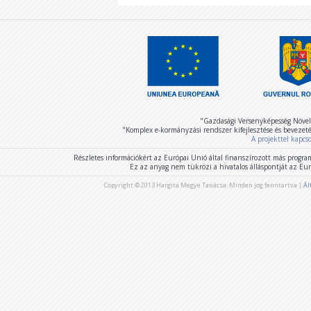
"Gazdasági Versenyképesség Növel
"Komplex e-kormányzási rendszer kifejlesztése és bevezet
A projekttel kapcs
Részletes információkért az Európai Unió által finanszírozott más program
Ez az anyag nem tükrözi a hivatalos álláspontját az E
Copyright © 2013 Hargita Megye Tanácsa. Minden jog fenntartva |
Ál