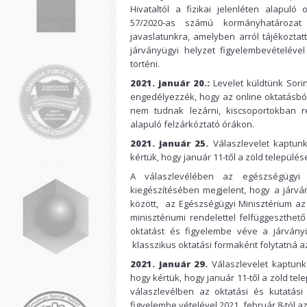
Hivataltól a fizikai jelenléten alapul
57/2020-as számú kormányhatározat m
javaslatunkra, amelyben arról tájékoztatt
járványügyi helyzet figyelembevételéve
történi.
2021. január 20.:
Levelet küldtünk Sori
engedélyezzék, hogy az online oktatásból
nem tudnak lezárni, kiscsoportokban r
alapuló felzárkóztató órákon.
2021. január 25.
Válaszlevelet kaptunk
kértük, hogy január 11-től a zöld települése
A válaszlevélében az egészségügyi m
kiegészítésében megjelent, hogy a járván
között, az Egészségügyi Minisztérium az
minisztériumi rendelettel felfüggeszthető
oktatást és figyelembe véve a járvány
klasszikus oktatási formaként folytatná a
2021. január 29.
Válaszlevelet kaptunk 
hogy kértük, hogy január 11-től a zöld tele
válaszlevélben az oktatási és kutatási 
figyelembe vételével 2021. február 8-tól a