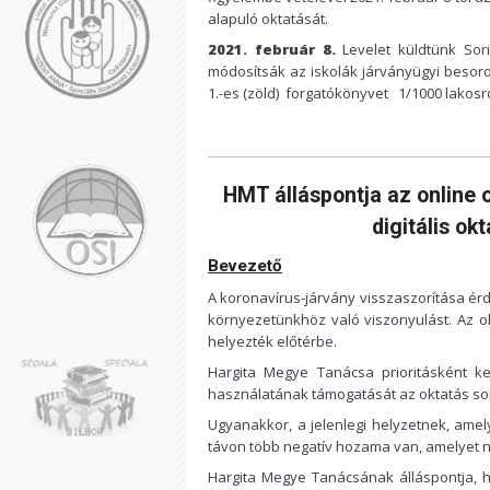
alapuló oktatását.
2021. február 8.
Levelet küldtünk Sor
módosítsák az iskolák járványügyi besoro
1.-es (zöld) forgatókönyvet 1/1000 lakosró
HMT álláspontja az online 
digitális ok
Bevezető
A koronavírus-járvány visszaszorítása ér
környezetünkhöz való viszonyulást. Az o
helyezték előtérbe.
Hargita Megye Tanácsa prioritásként kez
használatának támogatását az oktatás so
Ugyanakkor, a jelenlegi helyzetnek, amel
távon több negatív hozama van, amelyet ne
Hargita Megye Tanácsának álláspontja, ho