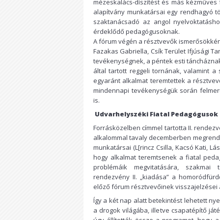
mézeskalács-díszítést és más kézműves fo
alapítvány munkatársai egy rendhagyó tö
szaktanácsadó az angol nyelvoktatáshoz
érdeklődő pedagógusoknak.
A fórum végén a résztvevők ismerősökkén
Fazakas Gabriella, Csík Terület Ifjúsági T
tevékenységnek, a péntek esti táncháznak
által tartott reggeli tornának, valamin
egyaránt alkalmat teremtettek a résztvev
mindennapi tevékenységük során felmerü
is.
Udvarhelyszéki Fiatal Pedagógusok
Forrásközelben címmel tartotta II. rende
alkalommal tavaly decemberben megrendez
munkatársai (L[rincz Csilla, Kacsó Kati, L
hogy alkalmat teremtsenek a fiatal ped
problémáik megvitatására, szakmai t
rendezvény II. „kiadása” a homoródfürd
előző fórum résztvevőinek visszajelzései 
Így a két nap alatt betekintést lehetett n
a drogok világába, illetve csapatépítő já