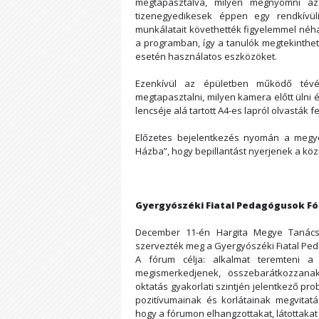
megtapasztalva, milyen megnyomni az
tizenegyedikesek éppen egy rendkívül
munkálatait követhették figyelemmel néhá
a programban, így a tanulók megtekinthették
esetén használatos eszközöket.
Ezenkívül az épületben működő tévés
megtapasztalni, milyen kamera előtt ülni
lencséje alá tartott A4-es lapról olvasták 
Előzetes bejelentkezés nyomán a megyé
Házba”, hogy bepillantást nyerjenek a kö
Gyergyószéki Fiatal Pedagógusok F
December 11-én Hargita Megye Tanácsa
szervezték meg a Gyergyószéki Fiatal Pe
A fórum célja: alkalmat teremteni a
megismerkedjenek, összebarátkozzana
oktatás gyakorlati szintjén jelentkező pr
pozitívumainak és korlátainak megvitat
hogy a fórumon elhangzottakat, látottaka