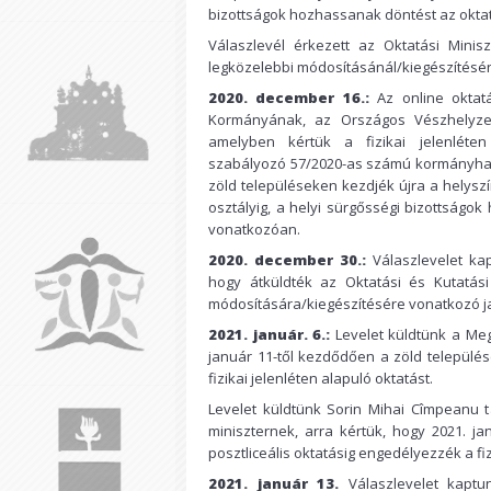
bizottságok hozhassanak döntést az okt
Válaszlevél érkezett az Oktatási Minis
legközelebbi módosításánál/kiegészítéséné
2020. december 16.:
Az online oktat
Kormányának, az Országos Vészhelyzet 
amelyben kértük a fizikai jelenléten
szabályozó 57/2020-as számú kormányhat
zöld településeken kezdjék újra a helyszín
osztályig, a helyi sürgősségi bizottság
vonatkozóan.
2020. december 30.:
Válaszlevelet ka
hogy átküldték az Oktatási és Kutatás
módosítására/kiegészítésére vonatkozó j
2021. január. 6.:
Levelet küldtünk a Meg
január 11-től kezdődően a zöld település
fizikai jelenléten alapuló oktatást.
Levelet küldtünk Sorin Mihai Cîmpeanu 
miniszternek, arra kértük, hogy 2021. j
posztliceális oktatásig engedélyezzék a fiz
2021. január 13.
Válaszlevelet kapt