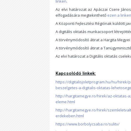
linken
.
Az elvi határozat az Apáczai Csere Ján
elfogadására megtekinthető
ezen a linke
A Központi Fejlesztési Régiónak küldött j
A digitális oktatás munkacsoport létrejöt
A törvénymódosító átirat a Hargita Megye
A törvénymódosító átirat a Tanügyminisz
Az elvi határozat a Digitális oktatás cselek
Kapcsolódó linkek:
https://digitalisjoletprogram.hu/hu/hirek/
beszelgetes-a-digitalis-oktatas-lehetosegei
http://hargitamegye.ro/hirek/az-oktatas-
eleme.html
http://hargitamegye.ro/hirek/szemleletval
erdekeben.html
https://www.borbolycsaba.ro/sulitv/