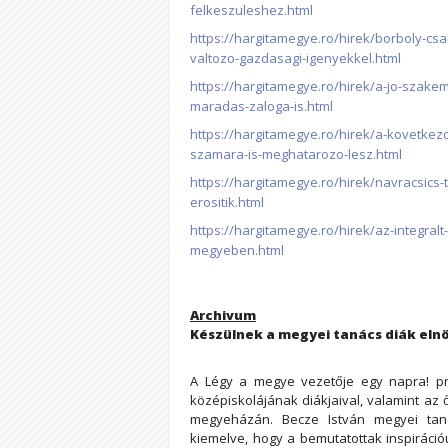
felkeszuleshez.html
https://hargitamegye.ro/hirek/borboly-cs
valtozo-gazdasagi-igenyekkel.html
https://hargitamegye.ro/hirek/a-jo-szake
maradas-zaloga-is.html
https://hargitamegye.ro/hirek/a-kovetkezo
szamara-is-meghatarozo-lesz.html
https://hargitamegye.ro/hirek/navracsics-t
erositik.html
https://hargitamegye.ro/hirek/az-integra
megyeben.html
Archivum
Készülnek a megyei tanács diák el
A Légy a megye vezetője egy napra! pro
középiskolájának diákjaival, valamint az
megyeházán. Becze István megyei taná
kiemelve, hogy a bemutatottak inspiráci