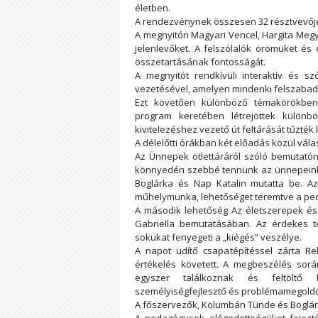
életben.
A rendezvénynek összesen 32 résztvevője
A megnyitón Magyari Vencel, Hargita Megy
jelenlevőket. A felszólalók örömüket és
összetartásának fontosságát.
A megnyitót rendkívüli interaktív és s
vezetésével, amelyen mindenki felszabad
Ezt követően különböző témakörökben 
program keretében létrejöttek különb
kivitelezéshez vezető út feltárását tűzték k
A délelőtti órákban két előadás közül vál
Az Ünnepek ötlettáráról szóló bemutatón
könnyedén szebbé tennünk az ünnepeinke
Boglárka és Nap Katalin mutatta be. Az
műhelymunka, lehetőséget teremtve a ped
A második lehetőség Az életszerepek és 
Gabriella bemutatásában. Az érdekes té
sokukat fenyegeti a „kiégés” veszélye.
A napot üdítő csapatépítéssel zárta R
értékelés követett. A megbeszélés sorá
egyszer találkoznak és feltöltő k
személyiségfejlesztő és problémamegold
A főszervezők, Kolumbán Tünde és Boglárk