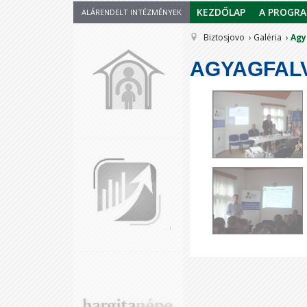
KEZDŐLAP
A PROGR
ALÁRENDELT INTÉZMÉNYEK
Biztosjovo
Galéria
Agy
AGYAGFALVA