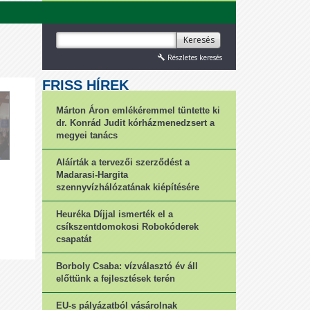
Keresés
Részletes keresés
FRISS HÍREK
Márton Áron emlékéremmel tüntette ki
dr. Konrád Judit kórházmenedzsert a
megyei tanács
Aláírták a tervezői szerződést a
Madarasi-Hargita
szennyvízhálózatának kiépítésére
Heuréka Díjjal ismerték el a
csíkszentdomokosi Robokóderek
csapatát
Borboly Csaba: vízválasztó év áll
előttünk a fejlesztések terén
EU-s pályázatból vásárolnak