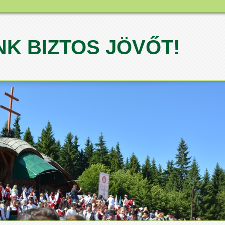
K BIZTOS JÖVŐT!
1
2
3
4
5
6
7