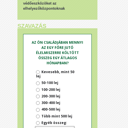
védőeszközöket az
elhelyezőközpontoknak
SZAVAZÁS
AZ ÖN CSALÁDJÁBAN MENNYI
AZ EGY FŐRE JUTÓ
ÉLELMISZERRE KÖLTÖTT
ÖSSZEG EGY ÁTLAGOS
HÓNAPBAN?
Kevesebb, mint 50
lej
50-100 lej
100-200 lej
200-300 lej
300-400 lej
400-500 lej
Több mint 500 lej
Egyéb összeg: