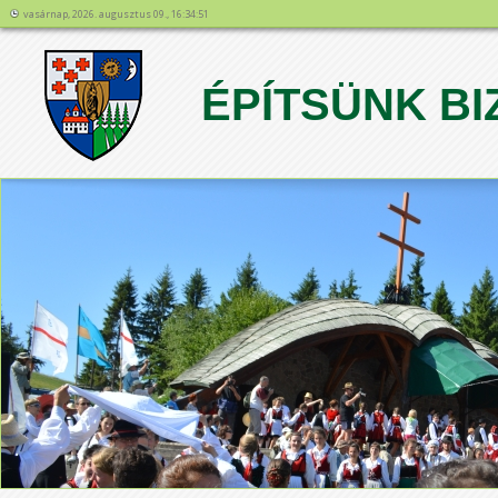
vasárnap, 2026. augusztus 09., 16:34:51
ÉPÍTSÜNK BI
1
2
3
4
5
6
7