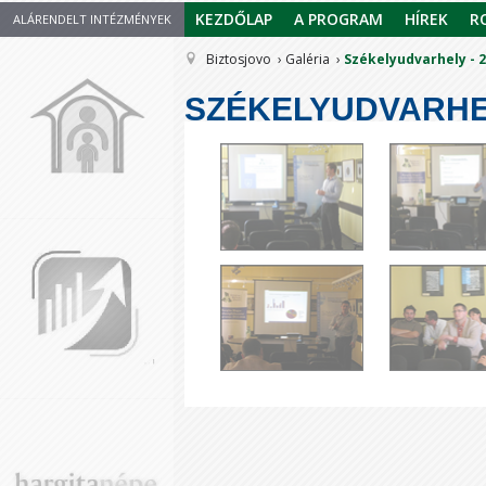
KEZDŐLAP
A PROGRAM
HÍREK
R
ALÁRENDELT INTÉZMÉNYEK
Biztosjovo
Galéria
Székelyudvarhely - 2
SZÉKELYUDVARHELY