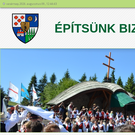
vasárnap, 2026. augusztus 09., 12:44:43
ÉPÍTSÜNK BI
1
2
3
4
5
6
7