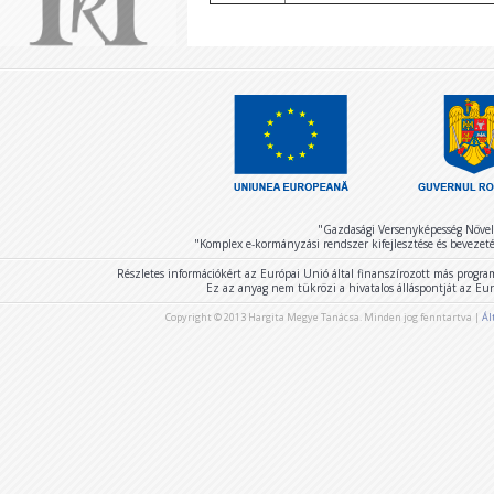
Editura Harghita
"Gazdasági Versenyképesség Növel
"Komplex e-kormányzási rendszer kifejlesztése és bevezet
Részletes információkért az Európai Unió által finanszírozott más program
Centrul Judeţean pentru
Ez az anyag nem tükrözi a hivatalos álláspontját az E
Conservarea şi
Promovarea Culturii
Tradiţionale Harghita
Copyright © 2013 Hargita Megye Tanácsa. Minden jog fenntartva |
Ál