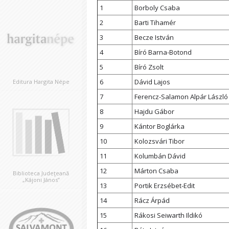
1
Borboly Csaba
2
Barti Tihamér
3
Becze István
4
Bíró Barna-Botond
5
Bíró Zsolt
6
Dávid Lajos
Editura Hargita Népe
7
Ferencz-Salamon Alpár László
8
Hajdu Gábor
9
Kántor Boglárka
10
Kolozsvári Tibor
11
Kolumbán Dávid
12
Márton Csaba
Biblioteca Judeţeană
„Kájoni János”
13
Portik Erzsébet-Edit
14
Rácz Árpád
15
Rákosi Seiwarth Ildikó