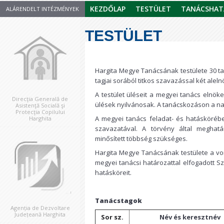
KEZDŐLAP
TESTÜLET
TANÁCSHAT
ALÁRENDELT INTÉZMÉNYEK
TESTÜLET
Hargita Megye Tanácsának testülete 30 ta
tagjai sorából titkos szavazással két aleln
A testület üléseit a megyei tanács elnöke
Direcţia Generală de
ülések nyilvánosak. A tanácskozáson a na
Asistenţă Socială şi
Protecţia Copilului
A megyei tanács feladat- és hatáskörébe
Harghita
szavazatával. A törvény által meghat
minősített többség szükséges.
Hargita Megye Tanácsának testülete a v
megyei tanácsi határozattal elfogadott Sz
hatásköreit.
Tanácstagok
Agenția de Dezvoltare
Județeană Harghita
Sor sz.
Név és keresztnév