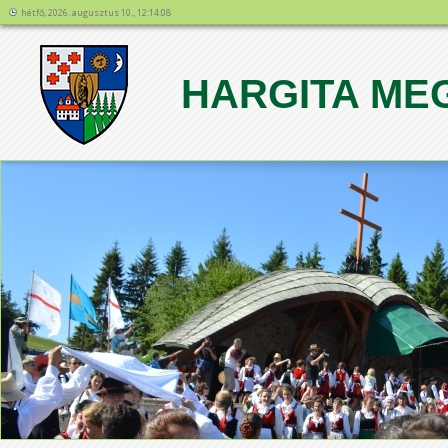
hétfő, 2026. augusztus 10., 12:14:08
HARGITA ME
1
2
3
4
5
6
7