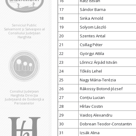
16
Rátz István
17
Sándor Barna
18
Sinka Arnold
Serviciul Public
19
Solyom László
Salvamont și Salvaspeo al
Consiliului Judeţean
20
Szentes Antal
Harghita
21
Csillag Péter
22
Györgyi Attila
23
Lőrincz Árpád István
24
Tőkés Lehel
25
Nagy Mária-Terézia
26
Rákossy Botond-József
Consiliul Judeţean
Harghita Direcţia
27
Conțiu Lucian
Judeţeană de Evidenţă a
Persoanelor
28
Hîrlav Costin
29
Vaidoș Alexandru
30
Dobrean Teodor-Constantin
31
Izsák Alina