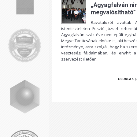
„Agyagfalván nin
megvalósítható”
Ravatalozót avattak 
istentiszteleten Fosztó József reform
Agyagfalván száz éve nem épült egyházi
Megye Tanácsának elnöke is, aki beszédé
intézménye, arra szolgál, hogy ha szere
veszteség fájdalmában, és enyhít a
szervezést illetően.
OLDALAK (