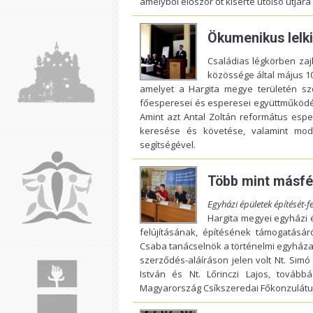
amelyből először őt kísérte utolsó útjár
Ökumenikus lelk
Családias légkörben zaj
közössége által május 1
amelyet a Hargita megye területén sz
főesperesei és esperesei együttműködés
Amint azt Antal Zoltán református espe
keresése és követése, valamint mod
segítségével.
Több mint másfél
Egyházi épületek építését-f
Hargita megyei egyházi é
felújításának, építésének támogatásár
Csaba tanácselnök a történelmi egyháza
szerződés-aláíráson jelen volt Nt. Simó 
István és Nt. Lőrinczi Lajos, tovább
Magyarország Csíkszeredai Főkonzulátu