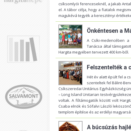
csíksomlyói ferenceseknél, a Jakab Anta
el. A tábor célja, hogy a fiatalok megi
magukévá tegyék a keresztényi értékek
Önkéntesen a Má
A Csíki-medencében a 
Tanácsa által támogatot
Hargita megyében tervezett 400 km-ből.
Felszentelték a 
Hét év alatt épült fel a 
szenteltek fel Bálint-Ben
Csíkszeredai Unitárius Egyházközség ün
– Long Island Unitarian testvérgyülekezet
voltak. A főtámogatók között volt Hargi
Csaba elnök és Sófalvi László leköszön
templom építése és az erdélyi magyarsá
A búcsúzás hajl