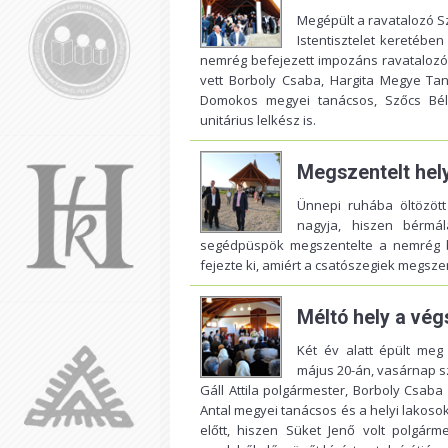
Megépült a ravatalozó 
Istentisztelet keretében
nemrég befejezett impozáns ravatalozó
vett Borboly Csaba, Hargita Megye Ta
Domokos megyei tanácsos, Szőcs Béla h
unitárius lelkész is.
Megszentelt hely
Ünnepi ruhába öltözött
nagyja, hiszen bérmá
segédpüspök megszentelte a nemrég be
fejezte ki, amiért a csatószegiek megsze
Méltó hely a vé
Két év alatt épült meg
május 20-án, vasárnap sz
Gáll Attila polgármester, Borboly Csaba
Antal megyei tanácsos és a helyi lakosok
előtt, hiszen Süket Jenő volt polgár