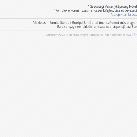
"Gazdasági Versenyképesség Növel
"Komplex e-kormányzási rendszer kifejlesztése és bevezet
A projekttel kapcs
Részletes információkért az Európai Unió által finanszírozott más program
Ez az anyag nem tükrözi a hivatalos álláspontját az E
Copyright © 2013 Hargita Megye Tanácsa. Minden jog fenntartva |
Ál