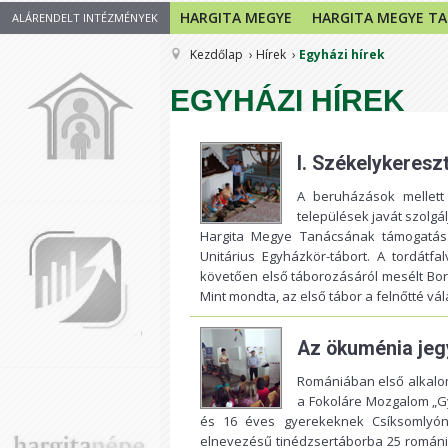
HARGITA MEGYE
HARGITA MEGYE T
ALÁRENDELT INTÉZMÉNYEK
Kezdőlap
Hírek
Egyházi hírek
EGYHÁZI HÍREK
I. Székelykeresz
A beruházások mellet
települések javát szolgál
Hargita Megye Tanácsának támogatásá
Unitárius Egyházkör-tábort. A tordátfal
követően első táborozásáról mesélt Bo
Mint mondta, az első tábor a felnőtté vál
Az ökuménia jeg
Romániában első alkalom
a Fokoláre Mozgalom „Gy
és 16 éves gyerekeknek Csíksomlyón 
elnevezésű tinédzsertáborba 25 románia