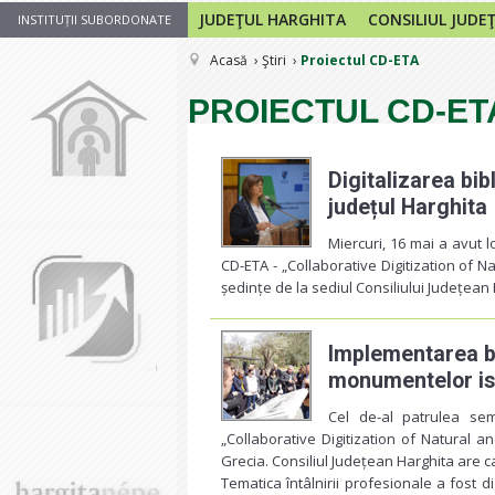
JUDEŢUL HARGHITA
CONSILIUL JUDE
INSTITUȚII SUBORDONATE
Acasă
Ştiri
Proiectul CD-ETA
PROIECTUL CD-ET
Digitalizarea bib
județul Harghita
Miercuri, 16 mai a avut l
CD-ETA - „Collaborative Digitization of Na
ședințe de la sediul Consiliului Județean
Implementarea bun
monumentelor ist
Cel de-al patrulea sem
„Collaborative Digitization of Natural a
Grecia. Consiliul Județean Harghita are ca
Tematica întâlnirii profesionale a fost d