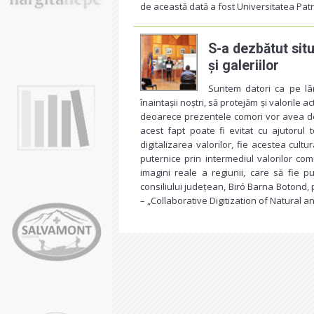
de această dată a fost Universitatea Patr
S-a dezbătut situ
și galeriilor
Suntem datori ca pe lân
înaintașii noștri, să protejăm și valorile 
deoarece prezentele comori vor avea de 
acest fapt poate fi evitat cu ajutorul 
digitalizarea valorilor, fie acestea cult
puternice prin intermediul valorilor com
imagini reale a regiunii, care să fie pu
consiliului județean, Biró Barna Botond, 
– „Collaborative Digitization of Natural a