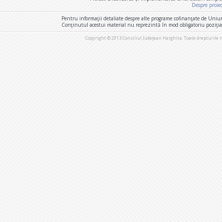
Despre proie
Pentru informaţii detaliate despre alte programe cofinanţate de Uniu
Conţinutul acestui material nu reprezintă în mod obligatoriu poziţi
Copyright © 2013 Consiliul Judeţean Harghita. Toate drepturile 