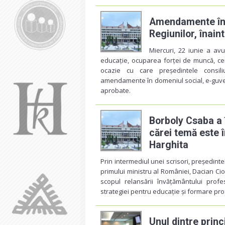
Amendamente în s
Regiunilor, înai
Miercuri, 22 iunie a avu
educație, ocuparea forței de muncă, cerc
ocazie cu care președintele consil
amendamente în domeniul social, e-guver
aprobate.
Borboly Csaba a î
cărei temă este 
Harghita
Prin intermediul unei scrisori, președint
primului ministru al României, Dacian Ciolo
scopul relansării învățământului prof
strategiei pentru educație și formare pr
Unul dintre princ