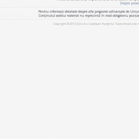
Despre proie
Pentru informaţii detaliate despre alte programe cofinanţate de Uniu
Conţinutul acestui material nu reprezintă în mod obligatoriu poziţi
Copyright © 2013 Consiliul Judeţean Harghita. Toate drepturile 