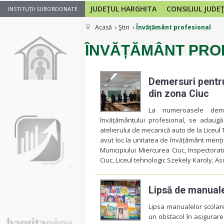
JUDEŢUL HARGHITA
CONSILIUL JUDE
INSTITUȚII SUBORDONATE
Acasă
Ştiri
Învățământ profesional
ÎNVĂȚĂMÂNT PRO
Demersuri pentru
din zona Ciuc
La numeroasele demer
învățământului profesional, se adaugă
atelierului de mecanică auto de la Liceul
avut loc la unitatea de învățământ mențio
Municipiului Miercurea Ciuc, Inspectoratu
Ciuc, Liceul tehnologic Szekely Karoly, A
Lipsă de manuale 
Lipsa manualelor școlare
un obstacol în asigurare