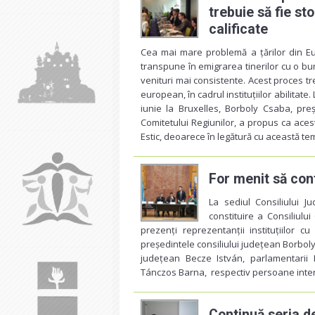
trebuie să fie st
calificate
Cea mai mare problemă a țărilor din Eu
transpune în emigrarea tinerilor cu o bun
venituri mai consistente. Acest proces tr
european, în cadrul instituțiilor abilitate.
iunie la Bruxelles, Borboly Csaba, preș
Comitetului Regiunilor, a propus ca acest
Estic, deoarece în legătură cu această temă
For menit să con
La sediul Consiliului 
constituire a Consiliulu
prezenți reprezentanții instituțiilor cu
președintele consiliului județean Borboly 
județean Becze István, parlamentarii K
Tánczos Barna, respectiv persoane inte
Continuă seria de