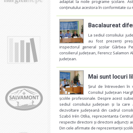
adaptat la noile programe școlare. As
conținutului acestora în conformitate cu
Bacalaureat dife
La sediul consiliului jud
au fost prezenți preșe
inspectorul general școlar Gârbea Pe
consilierul județean, Ferencz Salamon Al
județean.
Mai sunt locuri l
Șirul de întrevederi în
Consiliul Județean Harghi
școlile profesionale. Despre acest subiec
sediul consiliului județean și la car
dezvoltare județeană din cadrul consil
Szabó Irén Otília, reprezentanta Centru
respectiv directorii și directorii adjuncți
Din cele afirmate de reprezentanții școlil