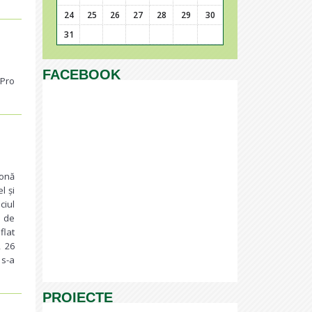
24
25
26
27
28
29
30
31
FACEBOOK
 Pro
zonă
l și
ciul
l de
flat
, 26
 s-a
PROIECTE