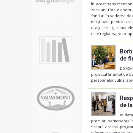
în acest sens menționâ
zece ani. Este o oportu
fonduri în vederea dezv
mulți bani pentru a se 
orașele mici, comunel
este regiunea, vom lup
Borb
de fi
DGASPC 
proiectul finanțat de U
persoanelor vulnerabile
Resp
de l
În data
premiați participanții 
Scopul acestui program
diferența dintre un pro