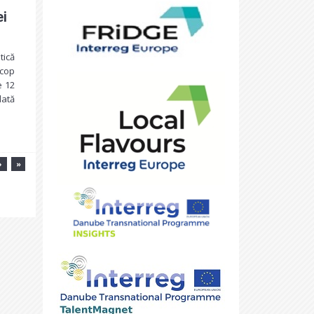
ei
tică
scop
e 12
dată
›
»