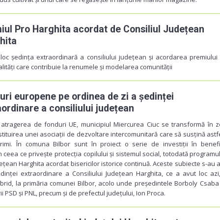
iul Pro Harghita acordat de Consiliul Județean
hita
loc ședința extraordinară a consiliului județean și acordarea premiului
lități care contribuie la renumele și modelarea comunității
uri europene pe ordinea de zi a ședinței
aordinare a consiliului județean
 atragerea de fonduri UE, municipiul Miercurea Ciuc se transformă în 
tituirea unei asociații de dezvoltare intercomunitară care să susțină astfe
jurimi. În comuna Bilbor sunt în proiect o serie de investiții în benefi
în ceea ce privește protecția copilului și sistemul social, totodată programu
udețean Harghita acordat bisericilor istorice continuă. Aceste subiecte s-au a
inței extraordinare a Consiliului Județean Harghita, ce a avut loc azi
ibrid, la primăria comunei Bilbor, acolo unde președintele Borboly Csaba
rii PSD și PNL, precum și de prefectul județului, Ion Proca.