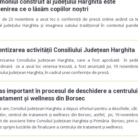
moniul construit al județului Harghita este
enirea ce o lăsăm copiilor noștri
a de 23 noiembrie a avut loc o conferință de presă online având ca 
al județului Harghita și imaginea satului tradițional în contextul pand
entizarea activității Consiliului Județean Harghita
nizarea Consiliului Județean Harghita, care a fost aprobată în șed
dinară ce a avut loc vinerea trecută, a fost anunțată joi, 19 noiembrie
liului Județean Harghita, în cadrul unei conferințe de presă.
as important în procesul de deschidere a centrului
ratament și wellness din Borsec
mii ani, Consiliul Județean Harghita a depus eforturi pentru a deschide, cât
rilor, centrul de tratament și wellness din Borsec, astfel, joi, 19 noiembri
 de asociere între Consiliul Județean Harghita și Primăria Borsec, prin c
 sprijini lucrările de finalizare a centrului de tratament și wellness.