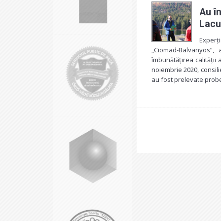
Au în
Lacu
Experț
„Ciomad-Balvanyos”, a
îmbunătățirea calității
noiembrie 2020, consilie
au fost prelevate probe