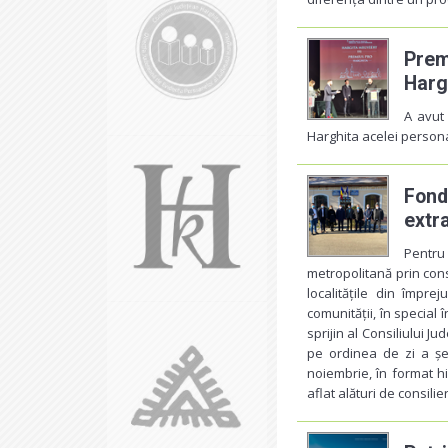
Prem
Harg
A avut 
Harghita acelei persona
Fond
extr
Pentru
metropolitană prin cons
localitățile din împre
comunității, în special 
sprijin al Consiliului J
pe ordinea de zi a șed
noiembrie, în format h
aflat alături de consilie