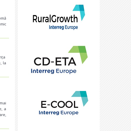
temă
emic
ința
, la
 mai
e, a
are,