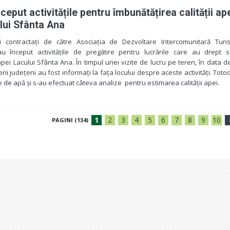
ceput activitățile pentru îmbunătățirea calității ap
lui Sfânta Ana
ii contractați de către Asociația de Dezvoltare Intercomunitară Turis
u început activitățile de pregătire pentru lucrările care au drept 
 apei Lacului Sfânta Ana. În timpul unei vizite de lucru pe teren, în data d
rii județeni au fost informați la fața locului despre aceste activități. Toto
 de apă și s-au efectuat câteva analize pentru estimarea calității apei.
1
2
3
4
5
6
7
8
9
10
PAGINI (134)