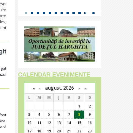
orii
ulte
arte
les,
ment
git
igat
CALENDAR EVENIMENTE
azul
august, 2026
›
»
«
‹
L
M
M
J
V
S
D
1
2
3
4
5
6
7
8
9
fost
ita.
10
11
12
13
14
15
16
facă
17
18
19
20
21
22
23