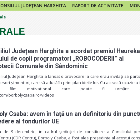
CONSILIUL JUDEŢEAN HARGHITA
RAPORT DE ACTIVITATE
MONI
rale
ERALE
iliul Județean Harghita a acordat premiul Heureka
ului de copii programatori „ROBOCODERII” al
iotecii Comunale din Sândominic
iliul Județean Harghita a lansat o
provocare
la care erau invitați să parti
esori și mentori, care să aducă în prim plan ideile lor. Cu această ocazie a 
n film motivațional care poate fi urmărit ai
com/borbolycsaba.ro/videos
oly Csaba: avem în față un an definitoriu din punct
edere al fondurilor UE
a de 9 decembrie, în cadrul ședinței de constituire a Consiliului pe
entru (
CDR Centru
), Borboly Csaba, a fost ales președinte al acestui consi