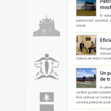
Patri
moșt
În dat
patrimoniul construit 
actual.
Efici
Reorga
extraor
Galeria de Artă a Consi
Un p
de t
În ulti
curând posibil vizitato
fost semnat un contract
consiliul județean poate