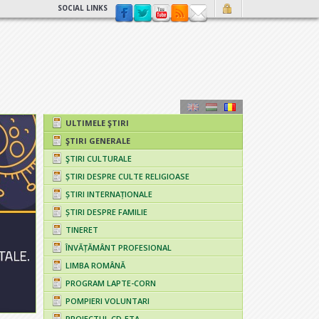
SOCIAL LINKS
ULTIMELE ŞTIRI
ŞTIRI GENERALE
ŞTIRI CULTURALE
ȘTIRI DESPRE CULTE RELIGIOASE
ȘTIRI INTERNAȚIONALE
ȘTIRI DESPRE FAMILIE
TINERET
ÎNVĂȚĂMÂNT PROFESIONAL
LIMBA ROMÂNĂ
PROGRAM LAPTE-CORN
POMPIERI VOLUNTARI
PROIECTUL CD-ETA