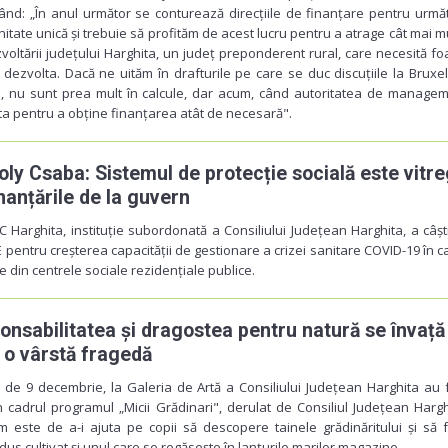
nd: „În anul următor se conturează direcțiile de finanțare pentru următ
nitate unică și trebuie să profităm de acest lucru pentru a atrage cât mai m
oltării județului Harghita, un județ preponderent rural, care necesită fo
dezvolta. Dacă ne uităm în drafturile pe care se duc discuțiile la Bruxel
e, nu sunt prea mult în calcule, dar acum, când autoritatea de manage
ta pentru a obține finanțarea atât de necesară".
oly Csaba: Sistemul de protecție socială este vitre
nanțările de la guvern
Harghita, instituție subordonată a Consiliului Județean Harghita, a câșt
E pentru creșterea capacității de gestionare a crizei sanitare COVID-19 în c
 din centrele sociale rezidențiale publice.
onsabilitatea și dragostea pentru natură se învață
a o vârstă fragedă
 de 9 decembrie, la Galeria de Artă a Consiliului Județean Harghita au 
în cadrul programul „Micii Grădinari", derulat de Consiliul Județean Hargh
 este de a-i ajuta pe copii să descopere tainele grădinăritului și să 
dus cultivat și unul care se regăsește în lanțurile marilor magazine.