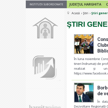
JUDEŢUL HARGHITA
INSTITUȚII SUBORDONATE
Acasă
Ştiri
Ştiri gene
ŞTIRI GEN
Cons
Club
Bibl
În luna noiembrie Cons
tineri îndrumați de prof
realizat și u
https://www.facebook.
Borb
de v
În dat
Dezvoltare Regională C