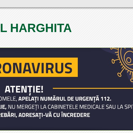
L HARGHITA
1
2