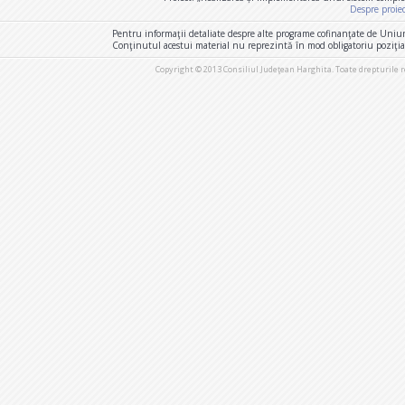
Despre proie
Pentru informaţii detaliate despre alte programe cofinanţate de Uniu
Conţinutul acestui material nu reprezintă în mod obligatoriu poziţi
Copyright © 2013 Consiliul Judeţean Harghita. Toate drepturile 