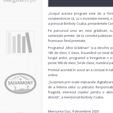
„Scopul acestui program este de a forma 
conștientizeze că, cu o investiție minimă,
a precizat Borboly Csaba, președintele Con
Pe parcursul unui an, micii grădinari, s
semințele primite de la consiliul județean 
frumoase fiind premiate.
Programul „Micii Grădinari" și-a deschis p
185 de elevi, 5 clase, însumând un total 
lungul anilor, programul a înregistrat o cr
peste 990 de elevi, 54 de clase, numărul p
Premiul acordat în acest an a constat în tab
online.
„Susținem prin toate mijloacele digitalizar
de a îmbina utilul cu plăcutul. Responsab
fragedă, interesul copiilor pentru o alim
directă", a menționat Borboly Csaba.
Miercurea Ciuc, 9 decembrie 2020