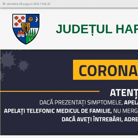
sâmbătă, 08 august 2026 15:06:20
JUDEȚUL HA
1
2