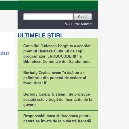
Caută
Căutare avansată
ULTIMELE ŞTIRI
Consiliul Județean Harghita a acordat
premiul Heureka Clubului de copii
lui
programatori „ROBOCODERII” al
Bibliotecii Comunale din Sândominic
Borboly Csaba: avem în față un an
definitoriu din punctul de vedere al
fondurilor UE
Borboly Csaba: Sistemul de protecție
socială este vitregit de finanțările de la
guvern
Responsabilitatea și dragostea pentru
natură se învață de la o vârstă fragedă