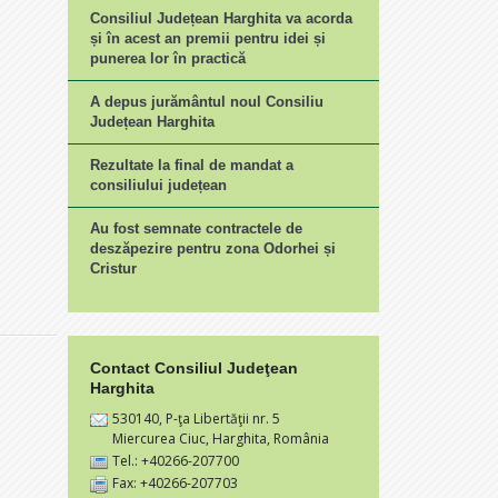
Consiliul Județean Harghita va acorda
și în acest an premii pentru idei și
punerea lor în practică
A depus jurământul noul Consiliu
Județean Harghita
Rezultate la final de mandat a
consiliului județean
Au fost semnate contractele de
deszăpezire pentru zona Odorhei și
Cristur
Contact Consiliul Judeţean
Harghita
530140, P-ţa Libertăţii nr. 5
Miercurea Ciuc, Harghita, România
Tel.: +40266-207700
Fax: +40266-207703