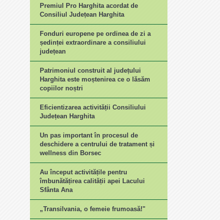
Premiul Pro Harghita acordat de
Consiliul Județean Harghita
Fonduri europene pe ordinea de zi a
ședinței extraordinare a consiliului
județean
Patrimoniul construit al județului
Harghita este moștenirea ce o lăsăm
copiilor noștri
Eficientizarea activității Consiliului
Județean Harghita
Un pas important în procesul de
deschidere a centrului de tratament și
wellness din Borsec
Au început activitățile pentru
îmbunătățirea calității apei Lacului
Sfânta Ana
„Transilvania, o femeie frumoasă!"