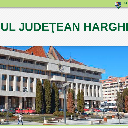
PA
IUL JUDEŢEAN HARGH
1
2
3
4
5
6
7