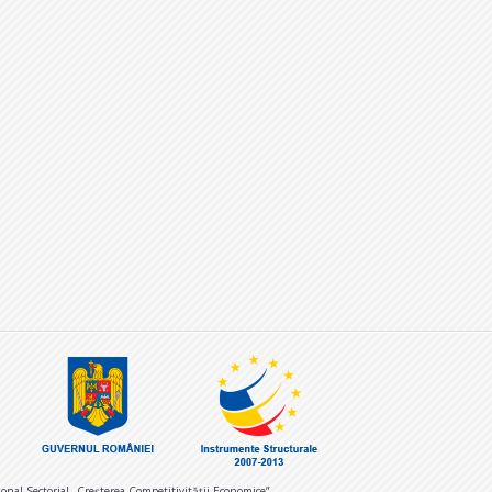
nal Sectorial „Creşterea Competitivităţii Economice”