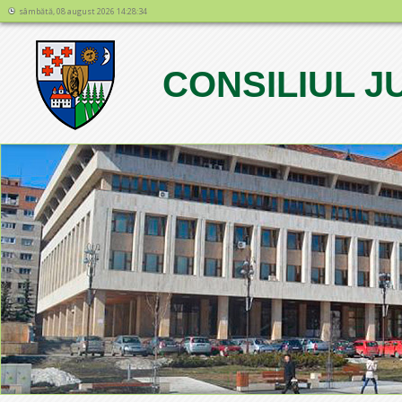
sâmbătă, 08 august 2026 14:28:34
CONSILIUL 
1
2
3
4
5
6
7