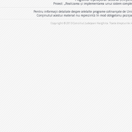
Proiect: „Realizarea și implementarea unui sistem comple
Pentru informaţii detaliate despre celelalte programe cofinanţate de U
Conţinutul acestui material nu reprezintă în mod obligatoriu poziţi
Copyright © 2013 Consiliul Judeţean Harghita. Toate drepturile 