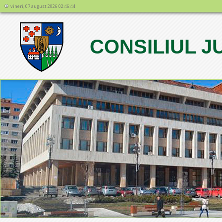
vineri, 07 august 2026 02:46:44
CONSILIUL 
1
2
3
4
5
6
7